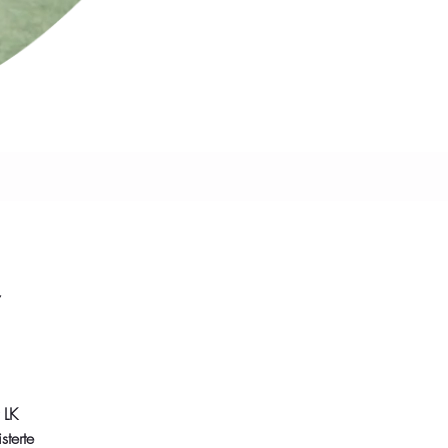
r
 LK
sterte