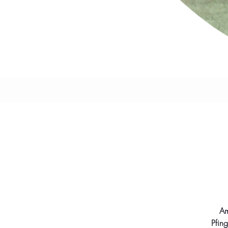
Am
Pfing