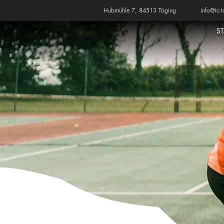
Hubmühle 7, 84513 Töging
info@tc-t
S