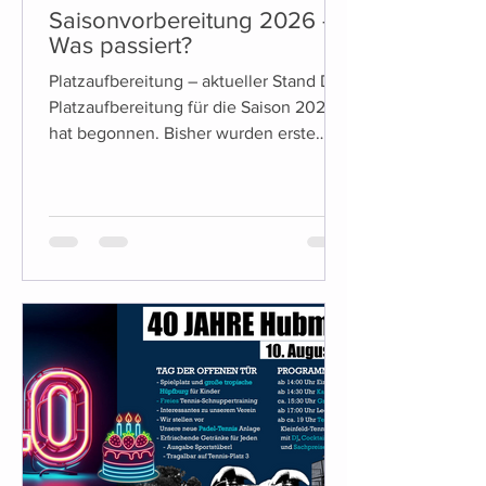
Saisonvorbereitung 2026 -
Was passiert?
Platzaufbereitung – aktueller Stand Die
Platzaufbereitung für die Saison 2026
hat begonnen. Bisher wurden erste
vorbereitende Maßnahmen umgesetzt,
unter anderem die Entfernung der
bisherigen Linienbefestigungen. Die
weiteren Arbeiten erfolgen
witterungsabhängig. Was sich diese
Saison ändert (Platz & Tennisheim) Für
diese Saison stehen einige konkrete
Änderungen an: Es kommt ein neuer
Getränkeautomat. Alkoholische
Getränke sind dabei mit Kinder- und
Jugendsicherung ausgestatte