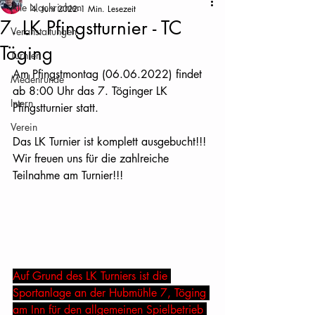
Alle Nachrichten
4. Juni 2022
1 Min. Lesezeit
7. LK Pfingstturnier - TC
Veranstaltungen
Töging
Turnier
Am Pfingstmontag (06.06.2022) findet 
Medenrunde
ab 8:00 Uhr das 7. Töginger LK 
Intern
Pfingstturnier statt. 
Verein
Das LK Turnier ist komplett ausgebucht!!!
Wir freuen uns für die zahlreiche 
Teilnahme am Turnier!!!
Auf Grund des LK Turniers ist die 
Sportanlage an der Hubmühle 7, Töging 
am Inn für den allgemeinen Spielbetrieb 