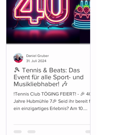
Daniel Gruber
31. Juli 2024
🎾 Tennis & Beats: Das
Event für alle Sport- und
Musikliebhaber! 🎶
!Tennis Club TÖGING FEIERT! - 🎉 40
Jahre Hubmühle 7🎉 Seid ihr bereit für
ein einzigartiges Erlebnis? Am 10.
August ab ca.19Uhr laden...