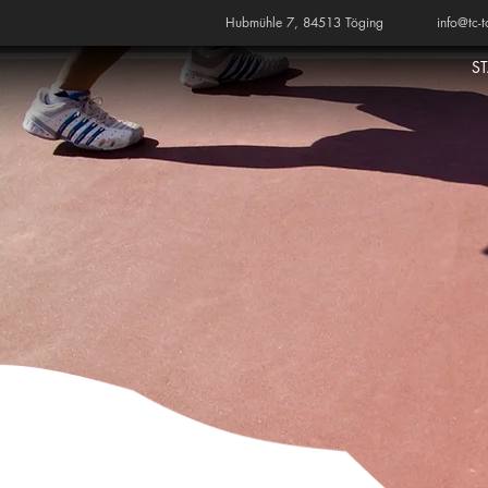
Hubmühle 7, 84513 Töging
info@tc-t
S