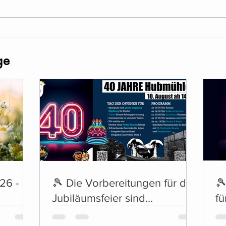
ge
26 -
🎾 Die Vorbereitungen für die
🎾
Jubiläumsfeier sind
fü
abgeschlossen 🎶
Mu