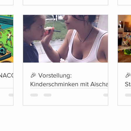
ONACO!
🎉 Vorstellung:
🎉
Kinderschminken mit Aischa
St
🎉