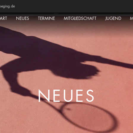
oeging.de
TART
NEUES
TERMINE
MITGLIEDSCHAFT
JUGEND
M
NEUES