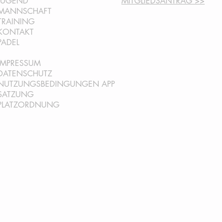
JUGEND
MITGLIEDSANTRAG >>
MANNSCHAFT
TRAINING
KONTAKT
PADEL
IMPRESSUM
DATENSCHUTZ
NUTZUNGSBEDINGUNGEN AP
P
SATZ
UNG
PLATZORDNUNG