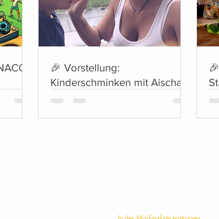
ONACO!
🎉 Vorstellung:
🎉
Kinderschminken mit Aischa
St
🎉
KONTAKT
In der Mailingliste eintragen: