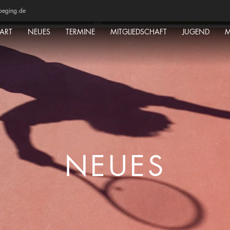
oeging.de
TART
NEUES
TERMINE
MITGLIEDSCHAFT
JUGEND
M
NEUES