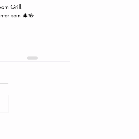
vom Grill.
nter sein 🎄🍻