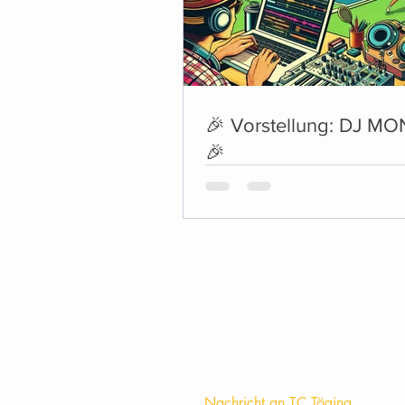
🎉 Vorstellung: DJ M
🎉
Nachricht an TC Töging