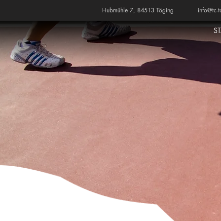
Hubmühle 7, 84513 Töging
info@tc-t
S