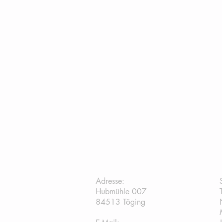
TC Töging:
Adresse:
Hubmühle 007
84513 Töging