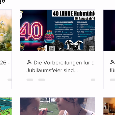
ge
26 -
🎾 Die Vorbereitungen für die
🎾
Jubiläumsfeier sind
fü
abgeschlossen 🎶
Mu