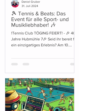
Daniel Gruber
31. Juli 2024
🎾 Tennis & Beats: Das
Event für alle Sport- und
Musikliebhaber! 🎶
!Tennis Club TÖGING FEIERT! - 🎉 40
Jahre Hubmühle 7🎉 Seid ihr bereit für
ein einzigartiges Erlebnis? Am 10.
August ab ca.19Uhr laden...