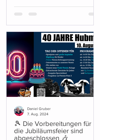
bisherigen Linienbefestigungen. Die
weiteren Arbeiten erfolgen
witterungsabhängig. Was sich diese
Saison ändert (Platz & Tennisheim) Für
diese Saison stehen einige konkrete
Änderungen an: Es kommt ein neuer
Getränkeautomat. Alkoholische
Getränke sind dabei mit Kinder- und
Jugendsicherung ausgestatte
Daniel Gruber
7. Aug. 2024
🎾 Die Vorbereitungen für
die Jubiläumsfeier sind
abgeschlossen 🎶