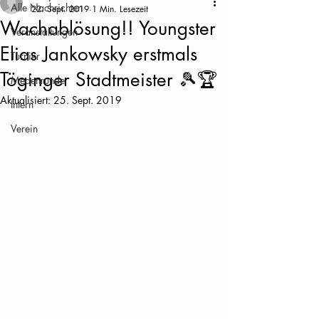
Alle Nachrichten
22. Sept. 2019
1 Min. Lesezeit
Wachablösung!! Youngster
Veranstaltungen
Elias Jankowsky erstmals
Turnier
Töginger Stadtmeister 🎾🏆
Medenrunde
Aktualisiert:
25. Sept. 2019
Intern
Verein