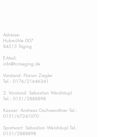
TC Töging:
Adresse:
Hubmühle 007
84513 Töging
E-Mail:
info@tc-toeging.de
Vorstand: Florian Ziegler
Tel.: 0176/21646341
2. Vorstand: Sebastian Weishäupl
Tel.:
0151/2888898
Kassier: Andreas Gschwendtner Tel.:
0151/67241070
Sportwart: Sebastian Weishäupl Tel.:
0151/2888898