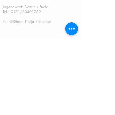
Jugendwart: Dominik Fuchs
Tel.: 0151/50401759
Schriftführer: Katja Schreiner
QUICKLINKS:
START
TERMINE
NEUES
MITGLIEDSCHAFT
JUGEND
MANNSCHAFT
TRAINING
KONTAKT
PADEL
IMPRESSUM
DATENSCHUTZ
NUTZUNGSBEDINGUNGEN AP
P
SATZ
UNG