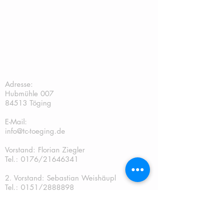
TC Töging:
Adresse:
Hubmühle 007
84513 Töging
E-Mail:
info@tc-toeging.de
Vorstand: Florian Ziegler
Tel.: 0176/21646341
2. Vorstand: Sebastian Weishäupl
Tel.:
0151/2888898
Kassier: Andreas Gschwendtner Tel.:
0151/67241070