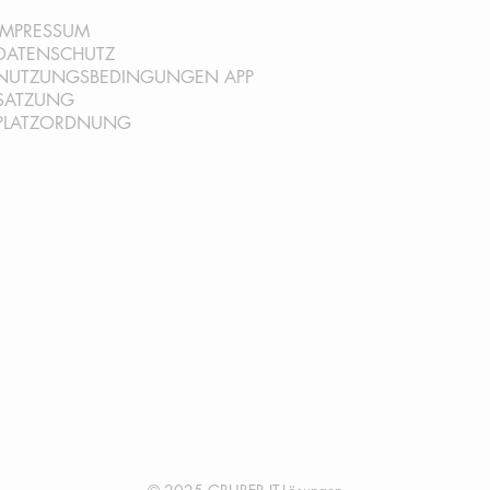
IMPRESSUM
DATENSCHUTZ
NUTZUNGSBEDINGUNGEN AP
P
SATZ
UNG
PLATZORDNUNG