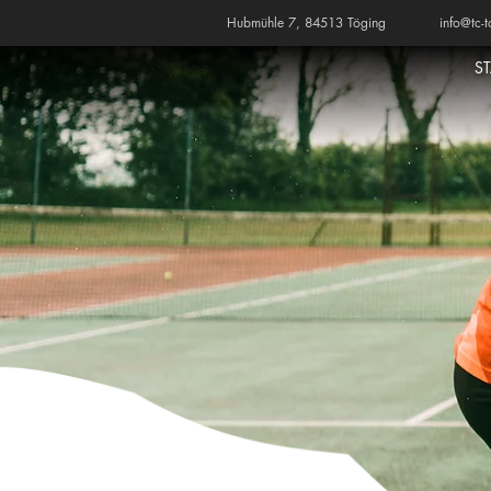
Hubmühle 7, 84513 Töging
info@tc-t
S