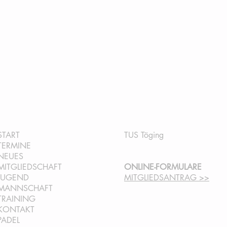
QUICKLINKS:
INFORMATION:
START
TUS Töging
TERMINE
NEUES
MITGLIEDSCHAFT
ONLINE-FORMULARE
JUGEND
MITGLIEDSANTRAG >>
MANNSCHAFT
TRAINING
KONTAKT
PADEL