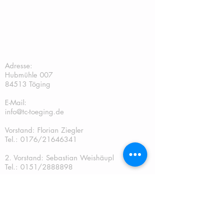
TC Töging:
Adresse:
Hubmühle 007
84513 Töging
E-Mail:
info@tc-toeging.de
Vorstand: Florian Ziegler
Tel.: 0176/21646341
2. Vorstand: Sebastian Weishäupl
Tel.:
0151/2888898
Kassier: Andreas Gschwendtner Tel.:
0151/67241070
Sportwart: Sebastian Weishäupl Tel.: