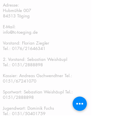
Adresse:
Hubmühle 007
84513 Töging
E-Mail:
info@tc-toeging.de
Vorstand: Florian Ziegler
Tel.: 0176/21646341
2. Vorstand: Sebastian Weishäupl
Tel.:
0151/2888898
Kassier: Andreas Gschwendtner Tel.:
0151/67241070
Sportwart: Sebastian Weishäupl Tel.:
0151/2888898
Jugendwart: Dominik Fuchs
Tel.: 0151/50401759
Schriftführer: Katja Schreiner