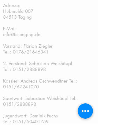
Adresse:
Hubmühle 007
84513 Töging
E-Mail:
info@tc-toeging.de
Vorstand: Florian Ziegler
Tel.: 0176/21646341
2. Vorstand: Sebastian Weishäupl
Tel.:
0151/2888898
Kassier: Andreas Gschwendtner Tel.:
0151/67241070
Sportwart: Sebastian Weishäupl Tel.:
0151/2888898
Jugendwart: Dominik Fuchs
Tel.: 0151/50401759
Schriftführer: Katja Schreiner