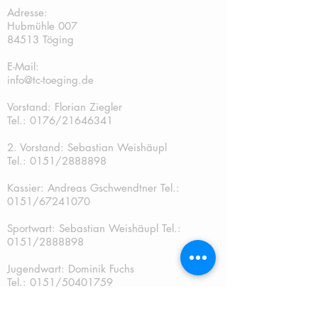
Adresse:
Hubmühle 007
84513 Töging
E-Mail:
info@tc-toeging.de
Vorstand: Florian Ziegler
Tel.: 0176/21646341
2. Vorstand: Sebastian Weishäupl
Tel.:
0151/2888898
Kassier: Andreas Gschwendtner Tel.:
0151/67241070
Sportwart: Sebastian Weishäupl Tel.:
0151/2888898
Jugendwart: Dominik Fuchs
Tel.: 0151/50401759
Schriftführer: Katja Schreiner