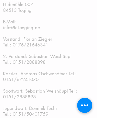
Hubmühle 007
84513 Töging
E-Mail:
info@tc-toeging.de
Vorstand: Florian Ziegler
Tel.: 0176/21646341
2. Vorstand: Sebastian Weishäupl
Tel.:
0151/2888898
Kassier: Andreas Gschwendtner Tel.:
0151/67241070
Sportwart: Sebastian Weishäupl Tel.:
0151/2888898
Jugendwart: Dominik Fuchs
Tel.: 0151/50401759
Schriftführer: Katja Schreiner