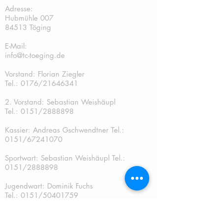
Adresse:
Hubmühle 007
84513 Töging
E-Mail:
info@tc-toeging.de
Vorstand: Florian Ziegler
Tel.: 0176/21646341
2. Vorstand: Sebastian Weishäupl
Tel.:
0151/2888898
Kassier: Andreas Gschwendtner Tel.:
0151/67241070
Sportwart: Sebastian Weishäupl Tel.:
0151/2888898
Jugendwart: Dominik Fuchs
Tel.: 0151/50401759
Schriftführer: Katja Schreiner