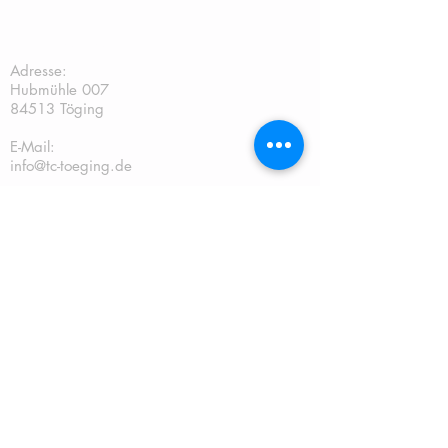
TC Töging:
Adresse:
Hubmühle 007
84513 Töging
E-Mail:
info@tc-toeging.de
Vorstand: Florian Ziegler
Tel.: 0176/21646341
2. Vorstand: Sebastian Weishäupl
Tel.:
0151/2888898
Kassier: Andreas Gschwendtner Tel.:
0151/67241070
Sportwart: Sebastian Weishäupl Tel.:
0151/2888898
Jugendwart: Dominik Fuchs