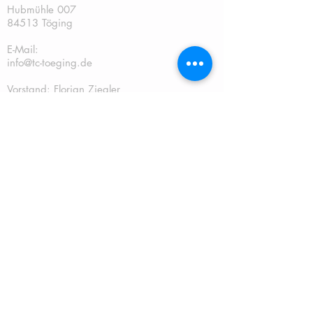
Hubmühle 007
84513 Töging
E-Mail:
info@tc-toeging.de
Vorstand: Florian Ziegler
Tel.: 0176/21646341
2. Vorstand: Sebastian Weishäupl
Tel.:
0151/2888898
Kassier: Andreas Gschwendtner Tel.:
0151/67241070
Sportwart: Sebastian Weishäupl Tel.:
0151/2888898
Jugendwart: Dominik Fuchs
Tel.: 0151/50401759
Schriftführer: Katja Schreiner