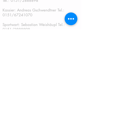
Tel.:
0151/2888898
Kassier: Andreas Gschwendtner Tel.:
0151/67241070
Sportwart: Sebastian Weishäupl Tel.:
0151/2888898
Jugendwart: Dominik Fuchs
Tel.: 0151/50401759
Schriftführer: Katja Schreiner
QUICKLINKS:
START
TERMINE
NEUES
MITGLIEDSCHAFT
JUGEND
MANNSCHAFT
TRAINING