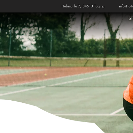
Hubmühle 7, 84513 Töging
info@tc-t
S