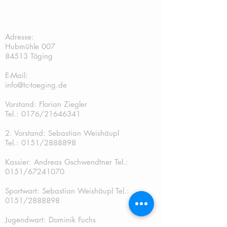
TC Töging:
Adresse:
Hubmühle 007
84513 Töging
E-Mail:
info@tc-toeging.de
Vorstand: Florian Ziegler
Tel.: 0176/21646341
2. Vorstand: Sebastian Weishäupl
Tel.:
0151/2888898
Kassier: Andreas Gschwendtner Tel.:
0151/67241070
Sportwart: Sebastian Weishäupl Tel.:
0151/2888898
Jugendwart: Dominik Fuchs