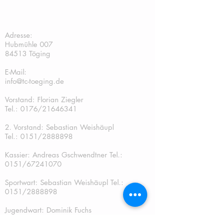
TC Töging:
Adresse:
Hubmühle 007
84513 Töging
E-Mail:
info@tc-toeging.de
Vorstand: Florian Ziegler
Tel.: 0176/21646341
2. Vorstand: Sebastian Weishäupl
Tel.:
0151/2888898
Kassier: Andreas Gschwendtner Tel.:
0151/67241070
Sportwart: Sebastian Weishäupl Tel.:
0151/2888898
Jugendwart: Dominik Fuchs