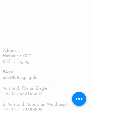
TC Töging:
Adresse:
Hubmühle 007
84513 Töging
E-Mail:
info@tc-toeging.de
Vorstand: Florian Ziegler
Tel.: 0176/21646341
2. Vorstand: Sebastian Weishäupl
Tel.:
0151/2888898
Kassier: Andreas Gschwendtner Tel.:
0151/67241070