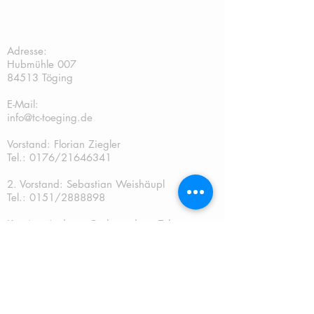
TC Töging:
Adresse:
Hubmühle 007
84513 Töging
E-Mail:
info@tc-toeging.de
Vorstand: Florian Ziegler
Tel.: 0176/21646341
2. Vorstand: Sebastian Weishäupl
Tel.:
0151/2888898
Kassier: Andreas Gschwendtner Tel.:
0151/67241070
Sportwart: Sebastian Weishäupl Tel.:
0151/2888898
Jugendwart: Dominik Fuchs