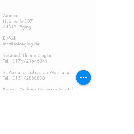
TC Töging:
Adresse:
Hubmühle 007
84513 Töging
E-Mail:
info@tc-toeging.de
Vorstand: Florian Ziegler
Tel.: 0176/21646341
2. Vorstand: Sebastian Weishäupl
Tel.:
0151/2888898
Kassier: Andreas Gschwendtner Tel.:
0151/67241070
Sportwart: Sebastian Weishäupl Tel.:
0151/2888898
Jugendwart: Dominik Fuchs
Tel.: 0151/50401759