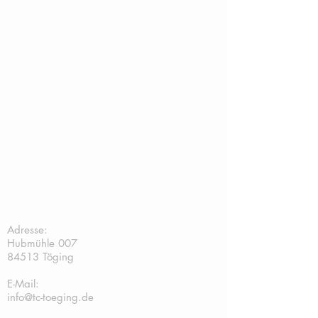
TC Töging:
Adresse:
Hubmühle 007
84513 Töging
E-Mail:
info@tc-toeging.de