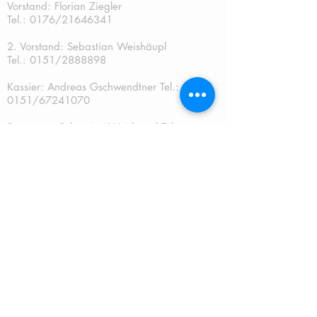
Vorstand: Florian Ziegler
Tel.: 0176/21646341
2. Vorstand: Sebastian Weishäupl
Tel.:
0151/2888898
Kassier: Andreas Gschwendtner Tel.:
0151/67241070
Sportwart: Sebastian Weishäupl Tel.:
0151/2888898
Jugendwart: Dominik Fuchs
Tel.: 0151/50401759
Schriftführer: Katja Schreiner
QUICKLINKS:
START
TERMINE
NEUES