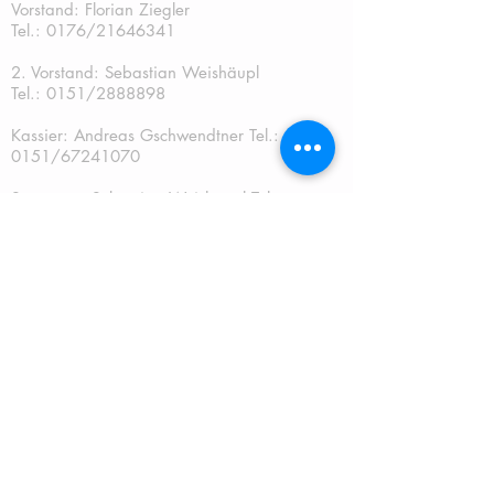
Vorstand: Florian Ziegler
Tel.: 0176/21646341
2. Vorstand: Sebastian Weishäupl
Tel.:
0151/2888898
Kassier: Andreas Gschwendtner Tel.:
0151/67241070
Sportwart: Sebastian Weishäupl Tel.:
0151/2888898
Jugendwart: Dominik Fuchs
Tel.: 0151/50401759
Schriftführer: Katja Schreiner
QUICKLINKS:
START
TERMINE
NEUES