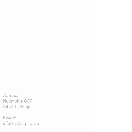
TC Töging:
Adresse:
Hubmühle 007
84513 Töging
E-Mail:
info@tc-toeging.de