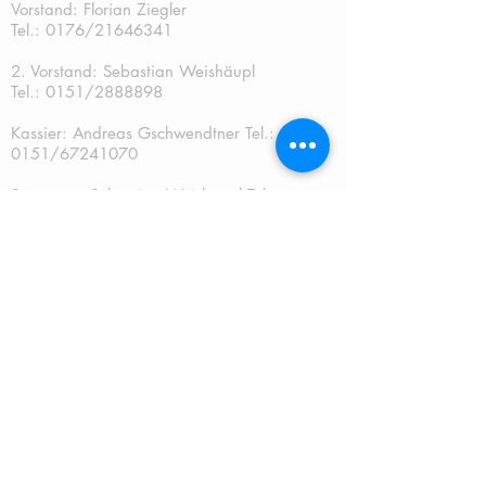
Vorstand: Florian Ziegler
Tel.: 0176/21646341
2. Vorstand: Sebastian Weishäupl
Tel.:
0151/2888898
Kassier: Andreas Gschwendtner Tel.:
0151/67241070
Sportwart: Sebastian Weishäupl Tel.:
0151/2888898
Jugendwart: Dominik Fuchs
Tel.: 0151/50401759
Schriftführer: Katja Schreiner
QUICKLINKS:
START
TERMINE
NEUES