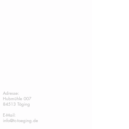
TC Töging:
Adresse:
Hubmühle 007
84513 Töging
E-Mail:
info@tc-toeging.de