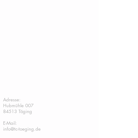
TC Töging:
Adresse:
Hubmühle 007
84513 Töging
E-Mail:
info@tc-toeging.de