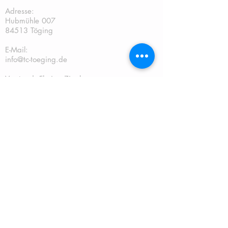
Adresse:
Hubmühle 007
84513 Töging
E-Mail:
info@tc-toeging.de
Vorstand: Florian Ziegler
Tel.: 0176/21646341
2. Vorstand: Sebastian Weishäupl
Tel.:
0151/2888898
Kassier: Andreas Gschwendtner Tel.:
0151/67241070
Sportwart: Sebastian Weishäupl Tel.:
0151/2888898
Jugendwart: Dominik Fuchs
Tel.: 0151/50401759
Schriftführer: Katja Schreiner