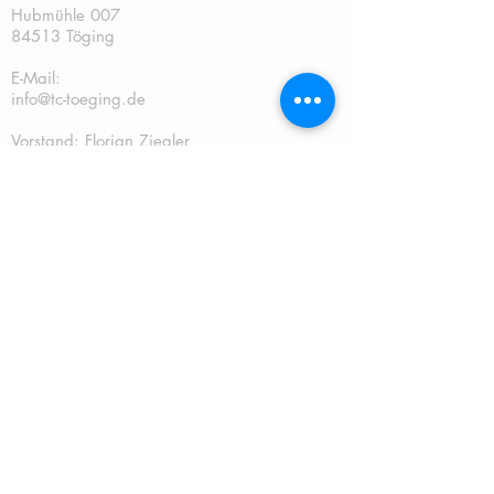
Hubmühle 007
84513 Töging
E-Mail:
info@tc-toeging.de
Vorstand: Florian Ziegler
Tel.: 0176/21646341
2. Vorstand: Sebastian Weishäupl
Tel.:
0151/2888898
Kassier: Andreas Gschwendtner Tel.:
0151/67241070
Sportwart: Sebastian Weishäupl Tel.:
0151/2888898
Jugendwart: Dominik Fuchs
Tel.: 0151/50401759
Schriftführer: Katja Schreiner