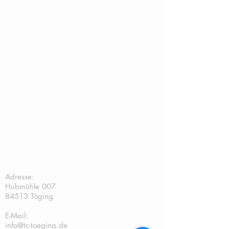
TC Töging:
Adresse:
Hubmühle 007
84513 Töging
E-Mail:
info@tc-toeging.de