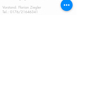
Vorstand: Florian Ziegler
Tel.: 0176/21646341
2. Vorstand: Sebastian Weishäupl
Tel.:
0151/2888898
Kassier: Andreas Gschwendtner Tel.:
0151/67241070
Sportwart: Sebastian Weishäupl Tel.:
0151/2888898
Jugendwart: Dominik Fuchs
Tel.: 0151/50401759
Schriftführer: Katja Schreiner
QUICKLINKS:
START