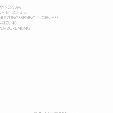
IMPRESSUM
DATENSCHUTZ
NUTZUNGSBEDINGUNGEN AP
P
SATZ
UNG
PLATZORDNUNG