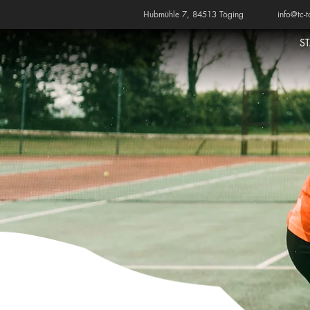
Hubmühle 7, 84513 Töging
info@tc-t
S