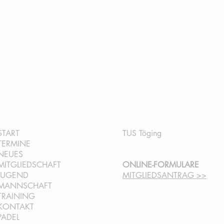
QUICKLINKS:
INFORMATION:
START
TUS Töging
TERMINE
NEUES
MITGLIEDSCHAFT
ONLINE-FORMULARE
JUGEND
MITGLIEDSANTRAG >>
MANNSCHAFT
TRAINING
KONTAKT
PADEL