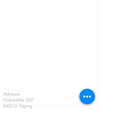
TC Töging:
Adresse:
Hubmühle 007
84513 Töging
E-Mail:
info@tc-toeging.de
Vorstand: Florian Ziegler