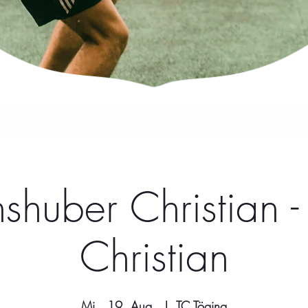
shuber Christian -
Christian
Mi., 19. Aug.
  |  
TC Töging