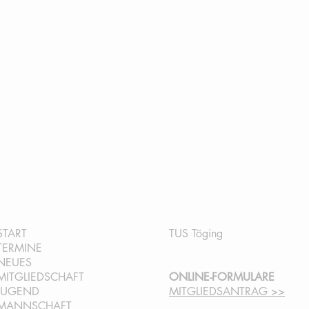
QUICKLINKS:
INFORMATION:
START
TUS Töging
TERMINE
NEUES
MITGLIEDSCHAFT
ONLINE-FORMULARE
JUGEND
MITGLIEDSANTRAG >>
MANNSCHAFT