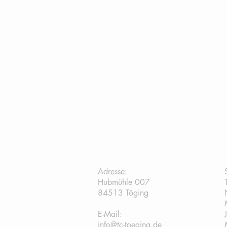
TC Töging:
Adresse:
Hubmühle 007
84513 Töging
E-Mail:
info@tc-toeging.de