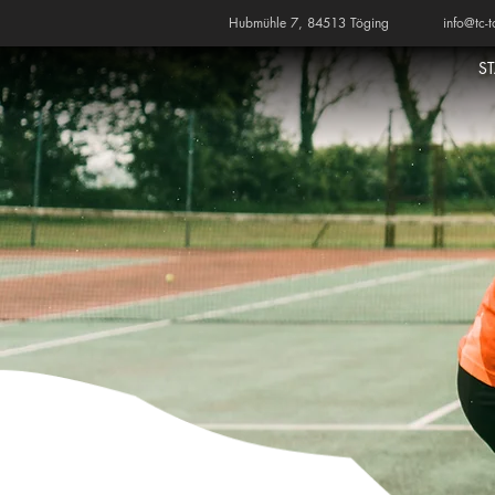
Hubmühle 7, 84513 Töging
info@tc-t
S