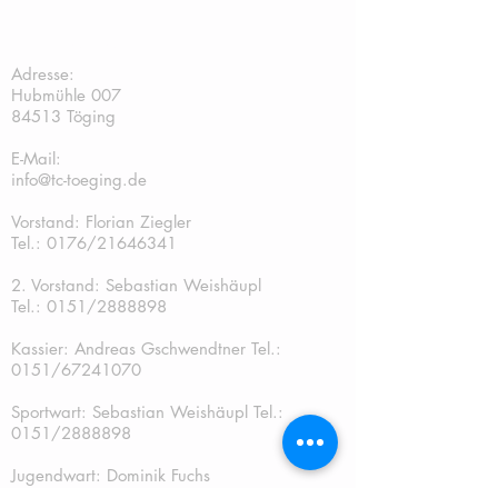
TC Töging:
Adresse:
Hubmühle 007
84513 Töging
E-Mail:
info@tc-toeging.de
Vorstand: Florian Ziegler
Tel.: 0176/21646341
2. Vorstand: Sebastian Weishäupl
Tel.:
0151/2888898
Kassier: Andreas Gschwendtner Tel.:
0151/67241070
Sportwart: Sebastian Weishäupl Tel.:
0151/2888898
Jugendwart: Dominik Fuchs
Tel.: 0151/50401759