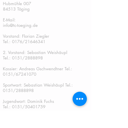
Hubmühle 007
84513 Töging
E-Mail:
info@tc-toeging.de
Vorstand: Florian Ziegler
Tel.: 0176/21646341
2. Vorstand: Sebastian Weishäupl
Tel.:
0151/2888898
Kassier: Andreas Gschwendtner Tel.:
0151/67241070
Sportwart: Sebastian Weishäupl Tel.:
0151/2888898
Jugendwart: Dominik Fuchs
Tel.: 0151/50401759
Schriftführer: Katja Schreiner