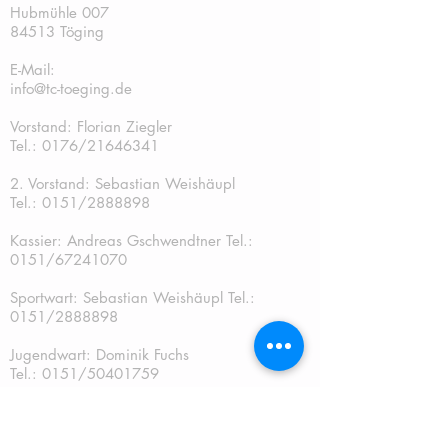
Hubmühle 007
84513 Töging
E-Mail:
info@tc-toeging.de
Vorstand: Florian Ziegler
Tel.: 0176/21646341
2. Vorstand: Sebastian Weishäupl
Tel.:
0151/2888898
Kassier: Andreas Gschwendtner Tel.:
0151/67241070
Sportwart: Sebastian Weishäupl Tel.:
0151/2888898
Jugendwart: Dominik Fuchs
Tel.: 0151/50401759
Schriftführer: Katja Schreiner