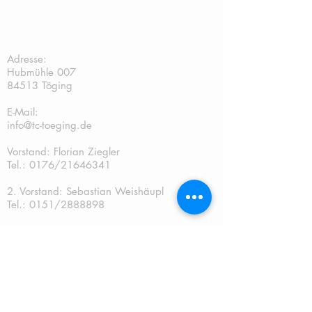
TC Töging:
Adresse:
Hubmühle 007
84513 Töging
E-Mail:
info@tc-toeging.de
Vorstand: Florian Ziegler
Tel.: 0176/21646341
2. Vorstand: Sebastian Weishäupl
Tel.:
0151/2888898
Kassier: Andreas Gschwendtner Tel.:
0151/67241070
Sportwart: Sebastian Weishäupl Tel.:
0151/2888898
Jugendwart: Dominik Fuchs