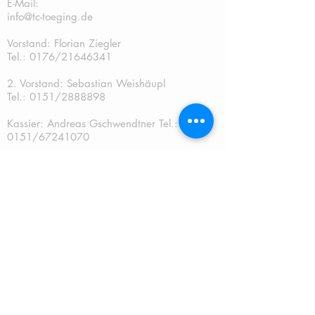
E-Mail:
info@tc-toeging.de
Vorstand: Florian Ziegler
Tel.: 0176/21646341
2. Vorstand: Sebastian Weishäupl
Tel.:
0151/2888898
Kassier: Andreas Gschwendtner Tel.:
0151/67241070
Sportwart: Sebastian Weishäupl Tel.:
0151/2888898
Jugendwart: Dominik Fuchs
Tel.: 0151/50401759
Schriftführer: Katja Schreiner
QUICKLINKS: