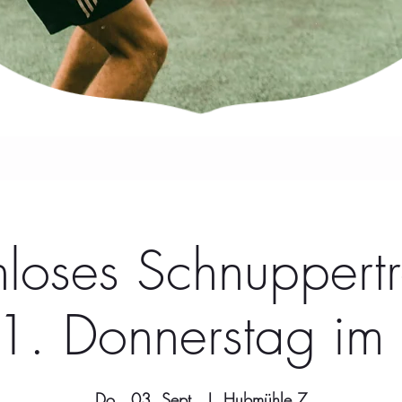
nloses Schnuppertr
 1. Donnerstag im
Do., 03. Sept.
  |  
Hubmühle 7