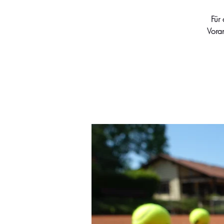
Für
Vora