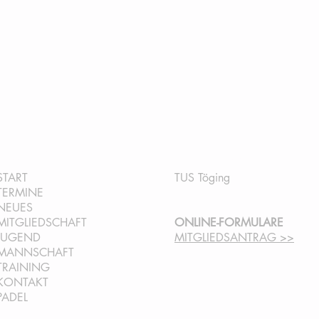
QUICKLINKS:
INFORMATION:
START
TUS Töging
TERMINE
NEUES
MITGLIEDSCHAFT
ONLINE-FORMULARE
JUGEND
MITGLIEDSANTRAG >>
MANNSCHAFT
TRAINING
KONTAKT
PADEL