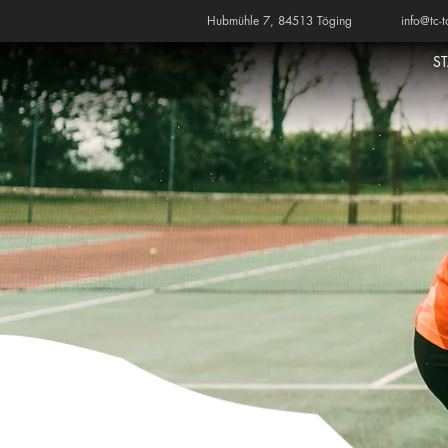
Hubmühle 7, 84513 Töging
info@tc-t
S