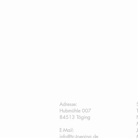
TC Töging:
Adresse:
Hubmühle 007
84513 Töging
E-Mail:
info@tc-toeging.de