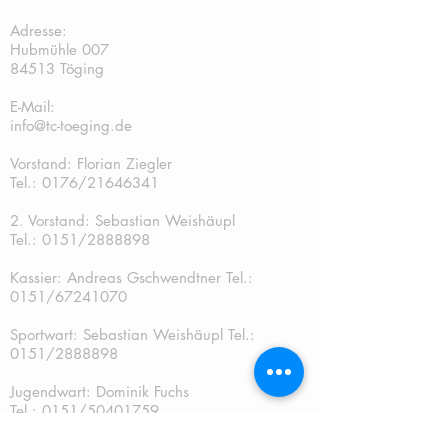
TC Töging:
Adresse:
Hubmühle 007
84513 Töging
E-Mail:
info@tc-toeging.de
Vorstand: Florian Ziegler
Tel.: 0176/21646341
2. Vorstand: Sebastian Weishäupl
Tel.:
0151/2888898
Kassier: Andreas Gschwendtner Tel.:
0151/67241070
Sportwart: Sebastian Weishäupl Tel.:
0151/2888898
Jugendwart: Dominik Fuchs
Tel.: 0151/50401759