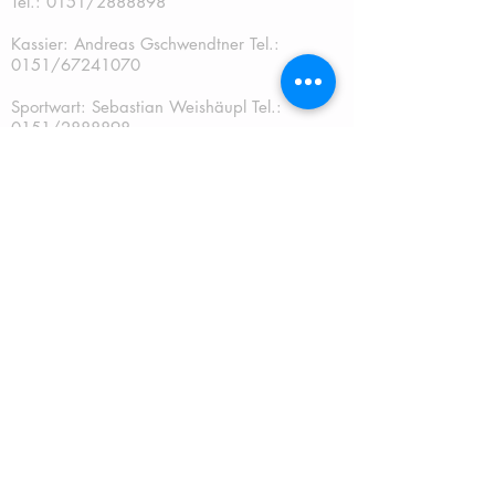
Tel.:
0151/2888898
Kassier: Andreas Gschwendtner Tel.:
0151/67241070
Sportwart: Sebastian Weishäupl Tel.:
0151/2888898
Jugendwart: Dominik Fuchs
Tel.: 0151/50401759
Schriftführer: Katja Schreiner
QUICKLINKS:
START
TERMINE
NEUES
MITGLIEDSCHAFT
JUGEND
MANNSCHAFT
TRAINING