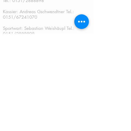
Tel.:
0151/2888898
Kassier: Andreas Gschwendtner Tel.:
0151/67241070
Sportwart: Sebastian Weishäupl Tel.:
0151/2888898
Jugendwart: Dominik Fuchs
Tel.: 0151/50401759
Schriftführer: Katja Schreiner
QUICKLINKS:
START
TERMINE
NEUES
MITGLIEDSCHAFT
JUGEND
MANNSCHAFT
TRAINING