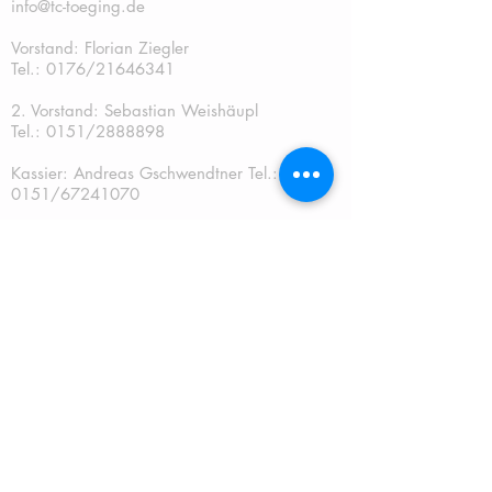
info@tc-toeging.de
Vorstand: Florian Ziegler
Tel.: 0176/21646341
2. Vorstand: Sebastian Weishäupl
Tel.:
0151/2888898
Kassier: Andreas Gschwendtner Tel.:
0151/67241070
Sportwart: Sebastian Weishäupl Tel.:
0151/2888898
Jugendwart: Dominik Fuchs
Tel.: 0151/50401759
Schriftführer: Katja Schreiner
QUICKLINKS:
START