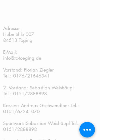
TC Töging:
Adresse:
Hubmühle 007
84513 Töging
E-Mail:
info@tc-toeging.de
Vorstand: Florian Ziegler
Tel.: 0176/21646341
2. Vorstand: Sebastian Weishäupl
Tel.:
0151/2888898
Kassier: Andreas Gschwendtner Tel.:
0151/67241070
Sportwart: Sebastian Weishäupl Tel.:
0151/2888898