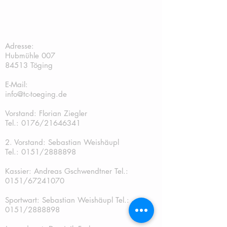
TC Töging:
Adresse:
Hubmühle 007
84513 Töging
E-Mail:
info@tc-toeging.de
Vorstand: Florian Ziegler
Tel.: 0176/21646341
2. Vorstand: Sebastian Weishäupl
Tel.:
0151/2888898
Kassier: Andreas Gschwendtner Tel.:
0151/67241070
Sportwart: Sebastian Weishäupl Tel.:
0151/2888898