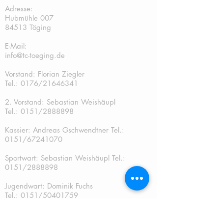
Adresse:
Hubmühle 007
84513 Töging
E-Mail:
info@tc-toeging.de
Vorstand: Florian Ziegler
Tel.: 0176/21646341
2. Vorstand: Sebastian Weishäupl
Tel.:
0151/2888898
Kassier: Andreas Gschwendtner Tel.:
0151/67241070
Sportwart: Sebastian Weishäupl Tel.:
0151/2888898
Jugendwart: Dominik Fuchs
Tel.: 0151/50401759
Schriftführer: Katja Schreiner