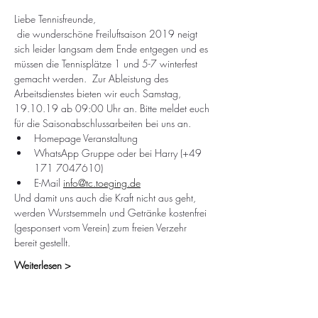
Liebe Tennisfreunde, 
 die wunderschöne Freiluftsaison 2019 neigt 
sich leider langsam dem Ende entgegen und es 
müssen die Tennisplätze 1 und 5-7 winterfest 
gemacht werden.  Zur Ableistung des 
Arbeitsdienstes bieten wir euch Samstag, 
19.10.19 ab 09:00 Uhr an. Bitte meldet euch 
für die Saisonabschlussarbeiten bei uns an.
Homepage Veranstaltung
WhatsApp Gruppe oder bei Harry (+49 
171 7047610)
E-Mail 
info@tc.toeging.de
Und damit uns auch die Kraft nicht aus geht, 
werden Wurstsemmeln und Getränke kostenfrei 
(gesponsert vom Verein) zum freien Verzehr 
bereit gestellt.
Weiterlesen >