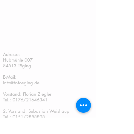
TC Töging:
Adresse:
Hubmühle 007
84513 Töging
E-Mail:
info@tc-toeging.de
Vorstand: Florian Ziegler
Tel.: 0176/21646341
2. Vorstand: Sebastian Weishäupl
Tel.:
0151/2888898
Kassier: Andreas Gschwendtner Tel.:
0151/67241070