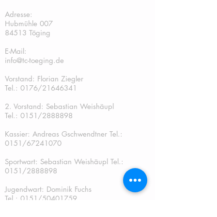
TC Töging:
Adresse:
Hubmühle 007
84513 Töging
E-Mail:
info@tc-toeging.de
Vorstand: Florian Ziegler
Tel.: 0176/21646341
2. Vorstand: Sebastian Weishäupl
Tel.:
0151/2888898
Kassier: Andreas Gschwendtner Tel.:
0151/67241070
Sportwart: Sebastian Weishäupl Tel.:
0151/2888898
Jugendwart: Dominik Fuchs
Tel.: 0151/50401759
Schriftführer: Katja Schreiner