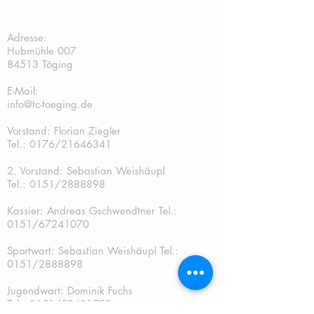
TC Töging:
Adresse:
Hubmühle 007
84513 Töging
E-Mail:
info@tc-toeging.de
Vorstand: Florian Ziegler
Tel.: 0176/21646341
2. Vorstand: Sebastian Weishäupl
Tel.:
0151/2888898
Kassier: Andreas Gschwendtner Tel.:
0151/67241070
Sportwart: Sebastian Weishäupl Tel.:
0151/2888898
Jugendwart: Dominik Fuchs
Tel.: 0151/50401759